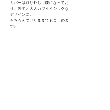
カバーは取り外し可能になってお
り、外すと大人カワイイシックな
デザインに。
もちろんつけたままでも楽しめま
す♪
ご褒美シチュエーション以外は無
地になっており、趣味の活動やメ
モなど幅広い用途にお使いいただ
けます。
商品情報
商品の配送について
A5サイズ（H210×W148）
無地（ご褒美シチュエーション部
宅急便とメール便（クロネコDM便）
分除く）
がお選びいただけます。
30シート
メール便はポストへのお届けとなりま
表紙カラー/マスタード
す。