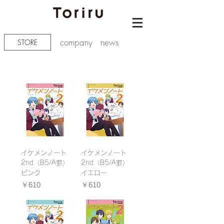
company
news
STORE
イケメンノート
イケメンノート
2nd（B5/A罫）
2nd（B5/A罫）
ピンク
イエロー
価格
価格
￥610
￥610