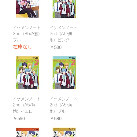
イケメンノート
イケメンノート
2nd（B5/A罫）
2nd（A5/無
ブルー
地）ピンク
在庫なし
価格
￥590
イケメンノート
イケメンノート
2nd（A5/無
2nd（A5/無
地）イエロー
地）ブルー
価格
価格
￥590
￥590